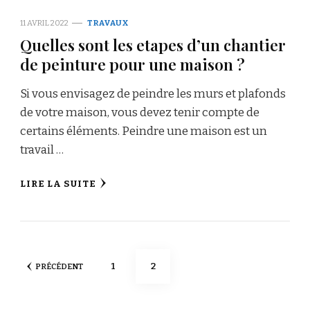
11 AVRIL 2022
TRAVAUX
Quelles sont les etapes d’un chantier
de peinture pour une maison ?
Si vous envisagez de peindre les murs et plafonds
de votre maison, vous devez tenir compte de
certains éléments. Peindre une maison est un
travail …
LIRE LA SUITE
Pagination
PAGE
PAGE
1
2
PRÉCÉDENT
des
publications