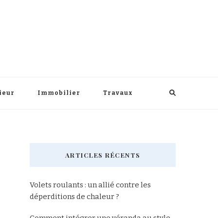
ieur
Immobilier
Travaux
ARTICLES RÉCENTS
Volets roulants : un allié contre les
déperditions de chaleur ?
Comment intégrer une véranda au style