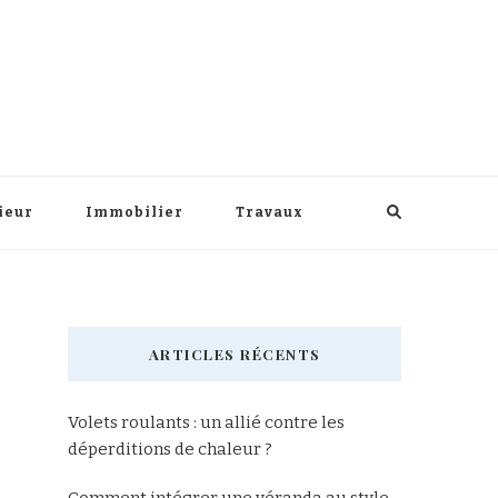
ieur
Immobilier
Travaux
ARTICLES RÉCENTS
Volets roulants : un allié contre les
déperditions de chaleur ?
Comment intégrer une véranda au style