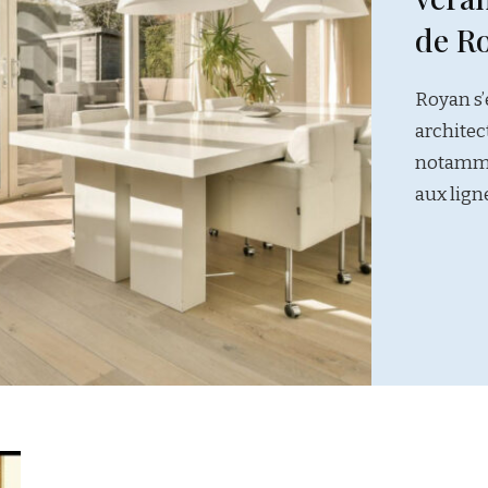
de Royan ?
Royan s’est imposée comme un laboratoire
architectural unique sur la côte atlantique,
notamment grâce à ses villas emblématiques et
aux lignes modernistes héritées des années …