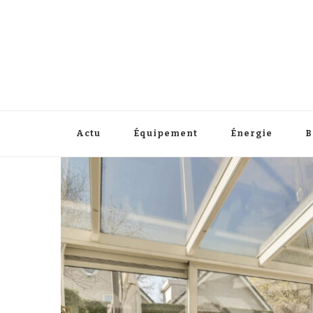
Répertoire Eld
Facile de rénover vous-même
Actu
Équipement
Énergie
B