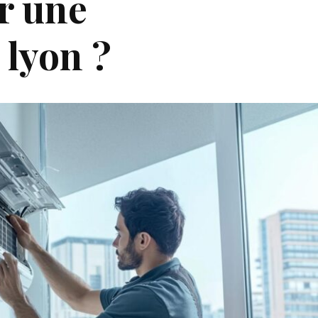
r une
 lyon ?