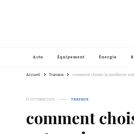
Répertoire Eld
Facile de rénover vous-même
Actu
Équipement
Énergie
B
Accueil
Travaux
comment choisir la meilleure ent
17 OCTOBRE 2025
TRAVAUX
comment choisi