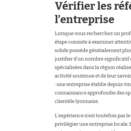
Vérifier les ré
LA
MEILLEURE
ENTREPRISE
l’entreprise
POUR
UNE
CLIMATISATION
Lorsque vous recherchez un prof
À
étape consiste à examiner attenti
LYON
?
solide possède généralement plus
justifier d’un nombre significatif 
spécialisées dans la région réalis
activité soutenue et de leur savo
: une entreprise établie depuis v
connaissance approfondie des spéc
clientèle lyonnaise.
L’expérience n’est toutefois pas l
privilégier une entreprise locale