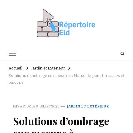
Répertoire Eld
Facile de rénover vous-même
Accueil
Jardin et Extérieur
Solutions d’ombrage sur mesure à Marseille pour terrasses et
balcons
MIS À JOUR LE
8 JUILLET 2025
JARDIN ET EXTÉRIEUR
Solutions d’ombrage