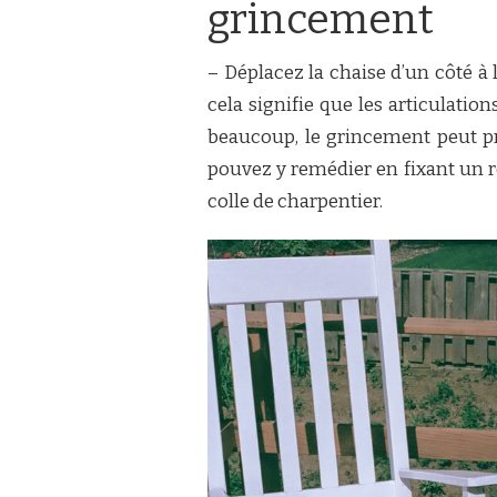
À
grincement
BASCULE
DE
GRINCER
– Déplacez la chaise d’un côté à l
cela signifie que les articulatio
beaucoup, le grincement peut p
pouvez y remédier en fixant un 
colle de charpentier.