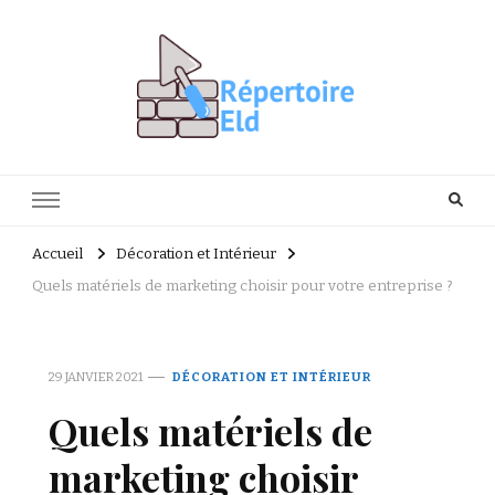
Répertoire Eld
Facile de rénover vous-même
Accueil
Décoration et Intérieur
Quels matériels de marketing choisir pour votre entreprise ?
29 JANVIER 2021
DÉCORATION ET INTÉRIEUR
Quels matériels de
marketing choisir