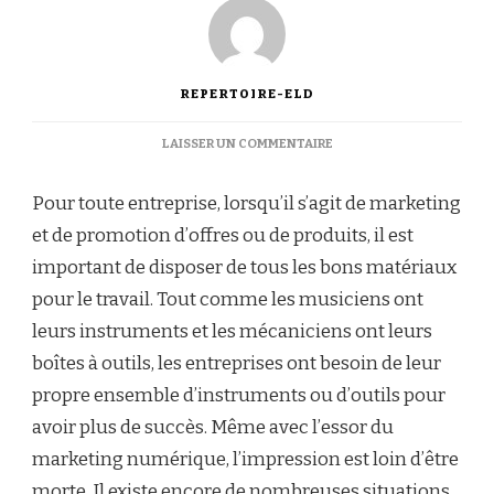
REPERTOIRE-ELD
SUR
LAISSER UN COMMENTAIRE
QUELS
MATÉRIELS
Pour toute entreprise, lorsqu’il s’agit de marketing
DE
MARKETING
et de promotion d’offres ou de produits, il est
CHOISIR
important de disposer de tous les bons matériaux
POUR
VOTRE
pour le travail. Tout comme les musiciens ont
ENTREPRISE
leurs instruments et les mécaniciens ont leurs
?
boîtes à outils, les entreprises ont besoin de leur
propre ensemble d’instruments ou d’outils pour
avoir plus de succès. Même avec l’essor du
marketing numérique, l’impression est loin d’être
morte. Il existe encore de nombreuses situations