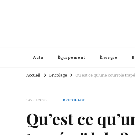
Répertoire Eld
Facile de rénover vous-même
Actu
Équipement
Énergie
B
Accueil
Bricolage
Qu’est ce qu’une courroie trapé
1 AVRIL 2026
BRICOLAGE
Qu’est ce qu’u