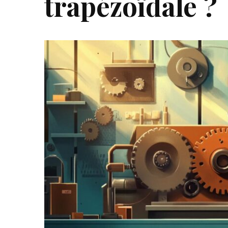
trapézoïdale ?