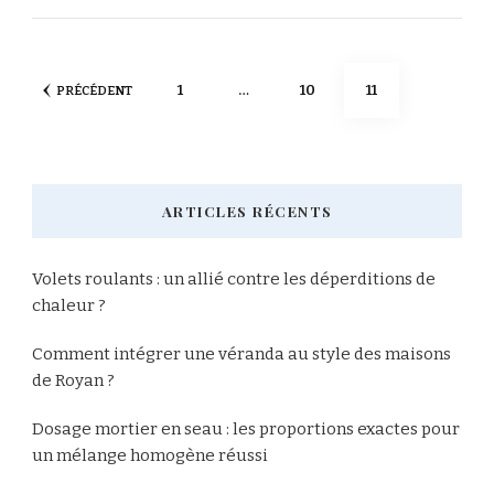
Pagination
PAGE
PAGE
PAGE
1
…
10
11
PRÉCÉDENT
des
publications
ARTICLES RÉCENTS
Volets roulants : un allié contre les déperditions de
chaleur ?
Comment intégrer une véranda au style des maisons
de Royan ?
Dosage mortier en seau : les proportions exactes pour
un mélange homogène réussi